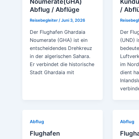
Noumerate(GHA)
Kundu
Abflug / Abflüge
/ Abfl
Reisebegleiter
/
Juni 3, 2026
Reisebegl
Der Flughafen Ghardaia
Der Flu
Noumerate (GHA) ist ein
(UND) is
entscheidendes Drehkreuz
bedeute
in der algerischen Sahara.
Luftver
Er verbindet die historische
im Nord
Stadt Ghardaia mit
dient h
Inlandsl
verbind
Abflug
Abflug
Flughafen
Flugha