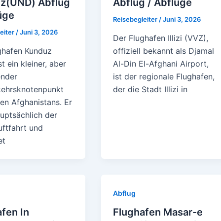
z(UND) Abflug
Abflug / Abflüge
üge
Reisebegleiter
/
Juni 3, 2026
eiter
/
Juni 3, 2026
Der Flughafen Illizi (VVZ),
ghafen Kunduz
offiziell bekannt als Djamal
t ein kleiner, aber
Al-Din El-Afghani Airport,
nder
ist der regionale Flughafen,
kehrsknotenpunkt
der die Stadt Illizi in
en Afghanistans. Er
auptsächlich der
uftfahrt und
et
Abflug
fen In
Flughafen Masar-e