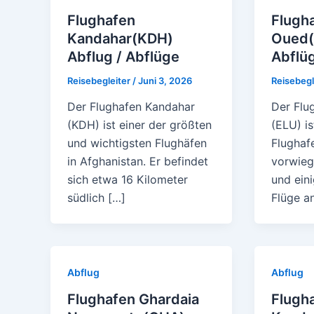
Flughafen
Flugha
Kandahar(KDH)
Oued(
Abflug / Abflüge
Abflü
Reisebegleiter
/
Juni 3, 2026
Reisebegl
Der Flughafen Kandahar
Der Flu
(KDH) ist einer der größten
(ELU) is
und wichtigsten Flughäfen
Flughafe
in Afghanistan. Er befindet
vorwieg
sich etwa 16 Kilometer
und eini
südlich […]
Flüge an
Abflug
Abflug
Flughafen Ghardaia
Flugh