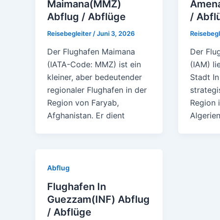
Maimana(MMZ)
Amena
Abflug / Abflüge
/ Abfl
Reisebegleiter
/
Juni 3, 2026
Reisebegl
Der Flughafen Maimana
Der Flu
(IATA-Code: MMZ) ist ein
(IAM) li
kleiner, aber bedeutender
Stadt I
regionaler Flughafen in der
strateg
Region von Faryab,
Region 
Afghanistan. Er dient
Algerien
Abflug
Flughafen In
Guezzam(INF) Abflug
/ Abflüge