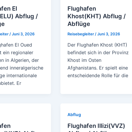
fen El
Flughafen
ELU) Abflug /
Khost(KHT) Abflug /
ge
Abflüge
eiter
/
Juni 3, 2026
Reisebegleiter
/
Juni 3, 2026
ghafen El Oued
Der Flughafen Khost (KHT)
t ein regionaler
befindet sich in der Provinz
n in Algerien, der
Khost im Osten
end inneralgerische
Afghanistans. Er spielt eine
ge internationale
entscheidende Rolle für die
bietet. Er
Abflug
afen
Flughafen Illizi(VVZ)