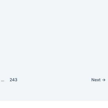
…
243
Next
→