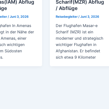
s(IAM) Abflug
Scharif(MZR) Abflug
üge
/ Abflüge
eiter
/
Juni 3, 2026
Reisebegleiter
/
Juni 3, 2026
ghafen In Amenas
Der Flughafen Masar-e
egt in der Nähe der
Scharif (MZR) ist ein
n Amenas, einer
moderner und strategisch
isch wichtigen
wichtiger Flughafen in
im Südosten
Afghanistan. Er befindet
s.
sich etwa 9 Kilometer