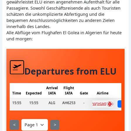
gewährleistet ELU einen angenehmen Aufenthalt für alle
Passagiere. Sowohl Geschäftsreisende als auch Touristen
schätzen die unkomplizierte Abfertigung und die
bequemen Anschlussmöglichkeiten zu anderen Zielen
innerhalb des Landes.
Alle Abflüge vom Flughafen El Golea in Algerien für heute
und morgen:
Departures from ELU
Arrival
Flight
Time
Expected
IATA
IATA
Gate
Airline
S
15:55
15:55
ALG
AH6253
-
sch
<
>