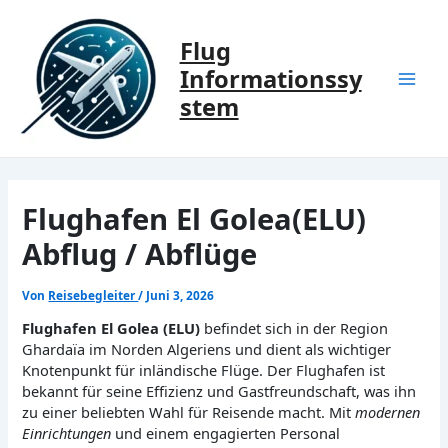
Zum
Inhalt
Flug
springen
Informationssy
Mai
stem
Men
Flughafen El Golea(ELU)
Abflug / Abflüge
Von
Reisebegleiter
/
Juni 3, 2026
Flughafen El Golea (ELU)
befindet sich in der Region
Ghardaïa im Norden Algeriens und dient als wichtiger
Knotenpunkt für inländische Flüge. Der Flughafen ist
bekannt für seine Effizienz und Gastfreundschaft, was ihn
zu einer beliebten Wahl für Reisende macht. Mit
modernen
Einrichtungen
und einem engagierten Personal