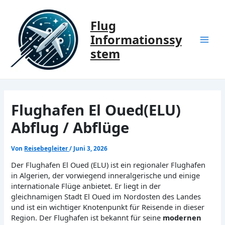
Zum
Inhalt
Flug
springen
Informationssy
Mai
stem
Men
Flughafen El Oued(ELU)
Abflug / Abflüge
Von
Reisebegleiter
/
Juni 3, 2026
Der Flughafen El Oued (ELU) ist ein regionaler Flughafen
in Algerien, der vorwiegend inneralgerische und einige
internationale Flüge anbietet. Er liegt in der
gleichnamigen Stadt El Oued im Nordosten des Landes
und ist ein wichtiger Knotenpunkt für Reisende in dieser
Region. Der Flughafen ist bekannt für seine
modernen