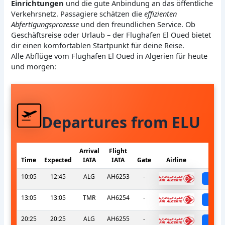
Einrichtungen
und die gute Anbindung an das öffentliche
Verkehrsnetz. Passagiere schätzen die
effizienten
Abfertigungsprozesse
und den freundlichen Service. Ob
Geschäftsreise oder Urlaub – der Flughafen El Oued bietet
dir einen komfortablen Startpunkt für deine Reise.
Alle Abflüge vom Flughafen El Oued in Algerien für heute
und morgen:
Departures from ELU
Arrival
Flight
Time
Expected
IATA
IATA
Gate
Airline
S
10:05
12:45
ALG
AH6253
-
sch
13:05
13:05
TMR
AH6254
-
sch
20:25
20:25
ALG
AH6255
-
sch