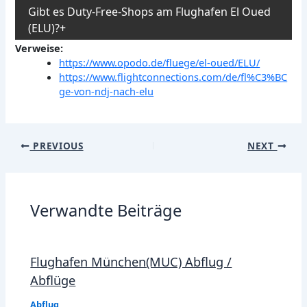
Gibt es Duty-Free-Shops am Flughafen El Oued
(ELU)?
Verweise:
https://www.opodo.de/fluege/el-oued/ELU/
https://www.flightconnections.com/de/fl%C3%BC
ge-von-ndj-nach-elu
Post
PREVIOUS
NEXT
navigation
Verwandte Beiträge
Flughafen München(MUC) Abflug /
Abflüge
Abflug