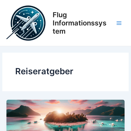
Zum
Inhalt
Flug
springen
Informationssys
Main
tem
Men
Reiseratgeber