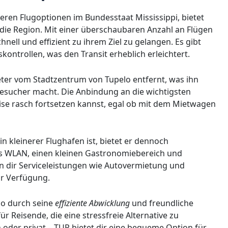
neren Flugoptionen im Bundesstaat Mississippi, bietet
die Region. Mit einer überschaubaren Anzahl an Flügen
nell und effizient zu ihrem Ziel zu gelangen. Es gibt
kontrollen, was den Transit erheblich erleichtert.
eter vom Stadtzentrum von Tupelo entfernt, was ihn
esucher macht. Die Anbindung an die wichtigsten
ise rasch fortsetzen kannst, egal ob mit dem Mietwagen
 kleinerer Flughafen ist, bietet er dennoch
es WLAN, einen kleinen Gastronomiebereich und
n dir Serviceleistungen wie Autovermietung und
ur Verfügung.
lo durch seine
effiziente Abwicklung
und freundliche
r Reisende, die eine stressfreie Alternative zu
oder privat – TUP bietet dir eine bequeme Option für