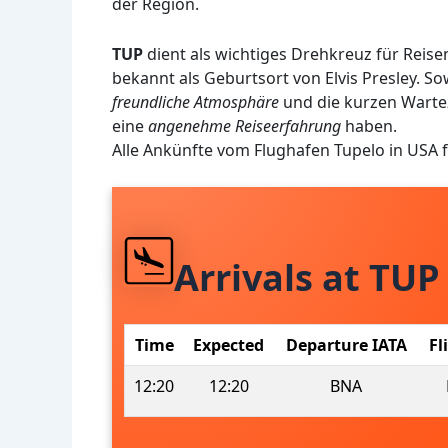
der Region.
TUP
dient als wichtiges Drehkreuz für Reis
bekannt als Geburtsort von Elvis Presley. S
freundliche Atmosphäre
und die kurzen Warteze
eine
angenehme Reiseerfahrung
haben.
Alle Ankünfte vom Flughafen Tupelo in USA 
Arrivals at TUP
Time
Expected
Departure IATA
Fl
12:20
12:20
BNA