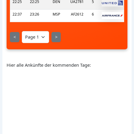
22:25
22:25
DEN
UA2781
5
22:37
23:26
MSP
AF2612
6
<
>
Hier alle Ankünfte der kommenden Tage: