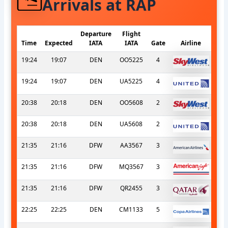
Arrivals at RAP
Departure
Flight
Time
Expected
IATA
IATA
Gate
Airline
19:24
19:07
DEN
OO5225
4
19:24
19:07
DEN
UA5225
4
20:38
20:18
DEN
OO5608
2
20:38
20:18
DEN
UA5608
2
21:35
21:16
DFW
AA3567
3
21:35
21:16
DFW
MQ3567
3
21:35
21:16
DFW
QR2455
3
22:25
22:25
DEN
CM1133
5