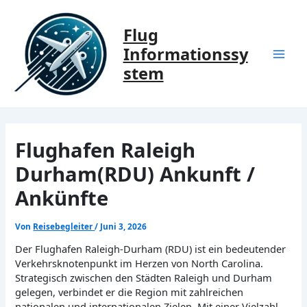
Zum
Inhalt
Flug
springen
Informationssy
Mai
stem
Men
Flughafen Raleigh
Durham(RDU) Ankunft /
Ankünfte
Von
Reisebegleiter
/
Juni 3, 2026
Der Flughafen Raleigh-Durham (RDU) ist ein bedeutender
Verkehrsknotenpunkt im Herzen von North Carolina.
Strategisch zwischen den Städten Raleigh und Durham
gelegen, verbindet er die Region mit zahlreichen
nationalen und internationalen Zielen. Mit einer Vielzahl