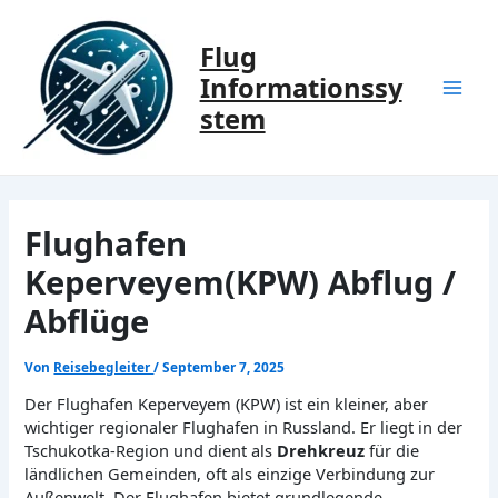
Zum
Inhalt
Flug
springen
Informationssy
Mai
stem
Men
Flughafen
Keperveyem(KPW) Abflug /
Abflüge
Von
Reisebegleiter
/
September 7, 2025
Der Flughafen Keperveyem (KPW) ist ein kleiner, aber
wichtiger regionaler Flughafen in Russland. Er liegt in der
Tschukotka-Region und dient als
Drehkreuz
für die
ländlichen Gemeinden, oft als einzige Verbindung zur
Außenwelt. Der Flughafen bietet grundlegende