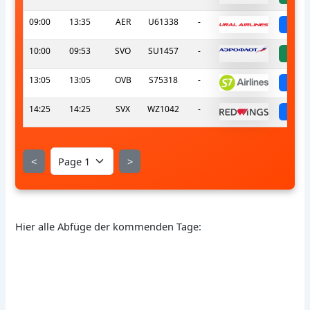
09:00
13:35
AER
U61338
-
sch
10:00
09:53
SVO
SU1457
-
a
13:05
13:05
OVB
S75318
-
sch
14:25
14:25
SVX
WZ1042
-
sch
<
>
Hier alle Abfüge der kommenden Tage: