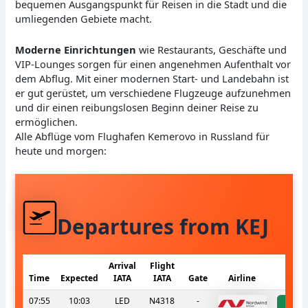
bequemen Ausgangspunkt für Reisen in die Stadt und die
umliegenden Gebiete macht.
Moderne Einrichtungen
wie Restaurants, Geschäfte und
VIP-Lounges sorgen für einen angenehmen Aufenthalt vor
dem Abflug. Mit einer modernen Start- und Landebahn ist
er gut gerüstet, um verschiedene Flugzeuge aufzunehmen
und dir einen reibungslosen Beginn deiner Reise zu
ermöglichen.
Alle Abflüge vom Flughafen Kemerovo in Russland für
heute und morgen:
Departures from KEJ
Arrival
Flight
Time
Expected
IATA
IATA
Gate
Airline
S
07:55
10:03
LED
N4318
-
a