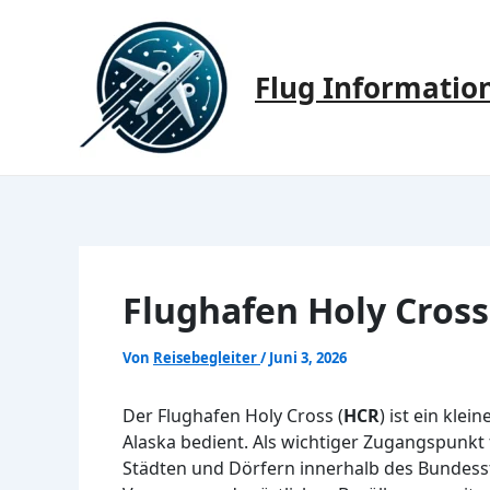
Zum
Inhalt
springen
Flug Informatio
Flughafen Holy Cros
Von
Reisebegleiter
/
Juni 3, 2026
Der Flughafen Holy Cross (
HCR
) ist ein kle
Alaska bedient. Als wichtiger Zugangspunkt
Städten und Dörfern innerhalb des Bundessta