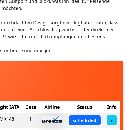
ten Gulfport und Biloxi, was ihn ideal für Reisende
n möchten.
durchdachten Design sorgt der Flughafen dafür, dass
du auf einen Anschlussflug wartest oder direkt hier
m GPT wirst du freundlich empfangen und bestens
A für heute und morgen:
ight IATA
Gate
Airline
Status
Info
MX148
1
scheduled