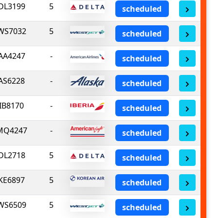
DL3199
5
scheduled
WS7032
5
scheduled
AA4247
-
scheduled
AS6228
-
scheduled
IB8170
-
scheduled
MQ4247
-
scheduled
DL2718
5
scheduled
KE6897
5
scheduled
WS6509
5
scheduled