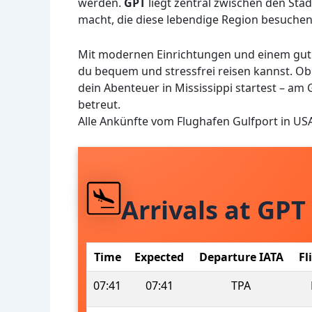
werden.
GPT
liegt zentral zwischen den Städ
macht, die diese lebendige Region besuche
Mit modernen Einrichtungen und einem gut 
du bequem und stressfrei reisen kannst. Ob 
dein Abenteuer in Mississippi startest – a
betreut.
Alle Ankünfte vom Flughafen Gulfport in US
Arrivals at GPT
Time
Expected
Departure IATA
Fl
07:41
07:41
TPA