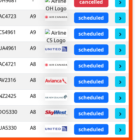
OH9681
-
cancelled
AC4723
A9
scheduled
C54961
A9
scheduled
UA4961
A9
scheduled
AC4721
A8
scheduled
AV2316
A8
scheduled
NZ2425
A8
scheduled
OO5330
A8
scheduled
UA5330
A8
scheduled