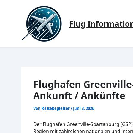
Zum
Inhalt
springen
Flug Informatio
Flughafen Greenvill
Ankunft / Ankünfte
Von
Reisebegleiter
/
Juni 3, 2026
Der Flughafen Greenville-Spartanburg (GSP) i
Region mit zahlreichen nationalen und inter