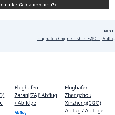
nken oder Geldautomaten?
NEX
Flughafen Chignik Fisheries(KC
Flughafen
Flughafen
Q)
Zaranj(ZAJ) Abflug
Zhengzhou
ge
/ Abflüge
Xinzheng(CGO)
Abflug / Abflüge
Abflug