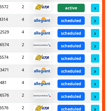
6572
2
active
4314
4
scheduled
2529
4
scheduled
6574
2
scheduled
6574
2
scheduled
3471
4
scheduled
481
4
scheduled
6576
2
scheduled
6576
2
scheduled