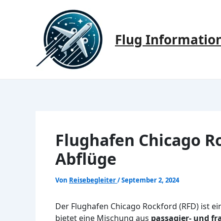
Zum
Inhalt
springen
Flug Informatio
Flughafen Chicago Ro
Abflüge
Von
Reisebegleiter
/
September 2, 2024
Der Flughafen Chicago Rockford (RFD) ist ein
bietet eine Mischung aus
passagier- und f