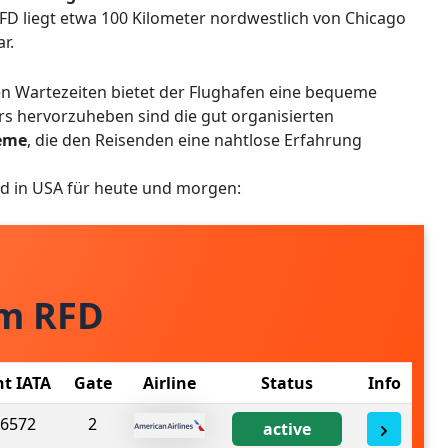
 RFD liegt etwa 100 Kilometer nordwestlich von Chicago
r.
en Wartezeiten bietet der Flughafen eine bequeme
rs hervorzuheben sind die gut organisierten
teme
, die den Reisenden eine nahtlose Erfahrung
rd in USA für heute und morgen:
om RFD
ht IATA
Gate
Airline
Status
Info
6572
2
active