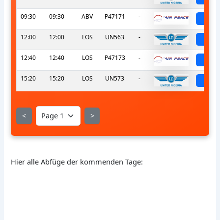
09:30
09:30
ABV
P47171
-
sch
12:00
12:00
LOS
UN563
-
sch
12:40
12:40
LOS
P47173
-
sch
15:20
15:20
LOS
UN573
-
sch
<
>
Hier alle Abfüge der kommenden Tage: