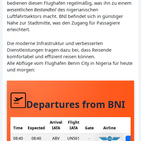
bedienen diesen Flughafen regelmäßig, was ihn zu einem
wesentlichen Bestandteil
des nigerianischen
Luftfahrtsektors macht. BNI befindet sich in günstiger
Nähe zur Stadtmitte, was den Zugang für Passagiere
erleichtert.
Die moderne Infrastruktur und verbesserten
Dienstleistungen tragen dazu bei, dass Reisende
komfortabel und effizient reisen können.
Alle Abflüge vom Flughafen Benin City in Nigeria für heute
und morgen:
Departures from BNI
Arrival
Flight
Time
Expected
IATA
IATA
Gate
Airline
St
08:40
08:40
ABV
UN561
-
sch