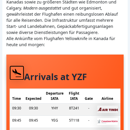
Kanadas sowie zu größeren Städten wie Edmonton und
Calgary.
Modern ausgestattet
und gut organisiert,
gewährleistet der Flughafen einen reibungslosen Ablauf
für alle Reisenden. Die Infrastruktur umfasst mehrere
Start- und Landebahnen, Gepäckabfertigungsanlagen
sowie diverse Dienstleistungen für Passagiere.
Alle Ankünfte vom Flughafen Yellowknife in Kanada für
heute und morgen:
Arrivals at YZF
Departure
Flight
Time
Expected
IATA
IATA
Gate
Airline
09:30
09:30
YHY
8T241
-
09:45
09:45
YEG
5T118
-