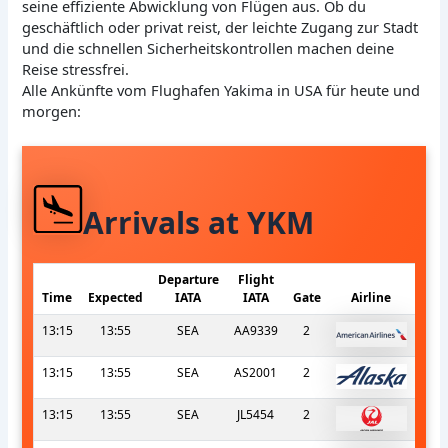
seine effiziente Abwicklung von Flügen aus. Ob du
geschäftlich oder privat reist, der leichte Zugang zur Stadt
und die schnellen Sicherheitskontrollen machen deine
Reise stressfrei.
Alle Ankünfte vom Flughafen Yakima in USA für heute und
morgen:
Arrivals at YKM
Departure
Flight
Time
Expected
IATA
IATA
Gate
Airline
13:15
13:55
SEA
AA9339
2
13:15
13:55
SEA
AS2001
2
13:15
13:55
SEA
JL5454
2