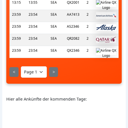
13:15
13:55
SEA
QX2001
2
23:59
23:54
SEA
AA7413
2
23:59
23:54
SEA
AS2346
2
23:59
23:54
SEA
QR2082
2
23:59
23:54
SEA
QX2346
2
<
>
Hier alle Ankünfte der kommenden Tage: