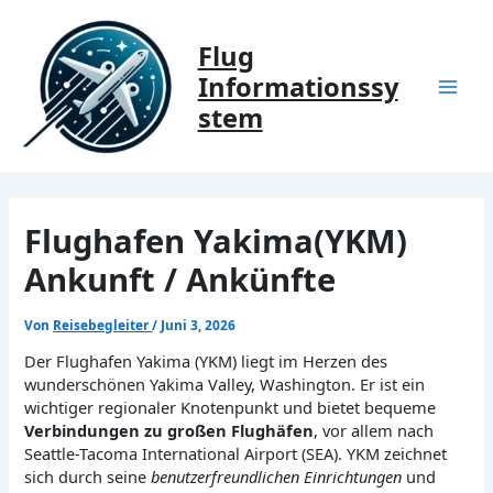
Zum
Inhalt
Flug
springen
Informationssy
Mai
stem
Men
Flughafen Yakima(YKM)
Ankunft / Ankünfte
Von
Reisebegleiter
/
Juni 3, 2026
Der Flughafen Yakima (YKM) liegt im Herzen des
wunderschönen Yakima Valley, Washington. Er ist ein
wichtiger regionaler Knotenpunkt und bietet bequeme
Verbindungen zu großen Flughäfen
, vor allem nach
Seattle-Tacoma International Airport (SEA). YKM zeichnet
sich durch seine
benutzerfreundlichen Einrichtungen
und