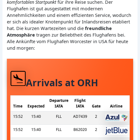
komfortablen Startpunkt
für ihre Reise suchen. Der
Flughafen ist gut ausgestattet mit modernen
Annehmlichkeiten und einem effizienten Service, wodurch
er sich als idealer Knotenpunkt für Inlandsreisen etabliert
hat. Die kurzen Wartezeiten und die
freundliche
Atmosphäre
tragen zur Beliebtheit des Flughafens bei.
Alle Ankünfte vom Flughafen Worcester in USA für heute
und morgen:
Arrivals at ORH
Departure
Flight
Time
Expected
IATA
IATA
Gate
Airline
15:52
15:40
FLL
AD7439
2
15:52
15:40
FLL
B62020
2