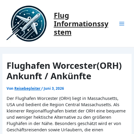
Zum
Inhalt
Flug
springen
Informationssy
Mai
stem
Men
Flughafen Worcester(ORH)
Ankunft / Ankünfte
Von
Reisebegleiter
/
Juni 3, 2026
Der Flughafen Worcester (ORH) liegt in Massachusetts,
USA und bedient die Region Central Massachusetts. Als
kleinerer Regionalflughafen bietet der ORH eine bequeme
und weniger hektische Alternative zu den größeren
Flughäfen in der Nähe. Besonders geschätzt wird er von
Geschäftsreisenden sowie Urlaubern, die einen