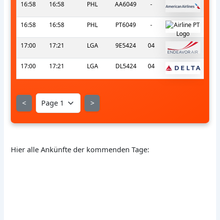
16:58
16:58
PHL
AA6049
-
16:58
16:58
PHL
PT6049
-
17:00
17:21
LGA
9E5424
04
17:00
17:21
LGA
DL5424
04
<
>
Hier alle Ankünfte der kommenden Tage: