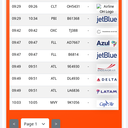
09:29
09:26
CLT
OH5431
-
09:29
10:34
PBI
B61368
-
09:42
09:42
OXC
TJ388
-
09:47
09:47
FLL
AD7667
-
09:47
09:47
FLL
B6814
-
09:49
09:51
ATL
9E4930
-
09:49
09:51
ATL
DL4930
-
09:49
09:51
ATL
LA6836
-
10:03
10:05
MVY
9K1056
-
<
>