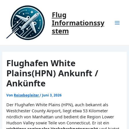
Zum
Inhalt
Flug
springen
Informationssy
Mai
stem
Men
Flughafen White
Plains(HPN) Ankunft /
Ankünfte
Von
Reisebegleiter
/
Juni 3, 2026
Der Flughafen White Plains (HPN), auch bekannt als
Westchester County Airport, liegt etwa 53 Kilometer
nördlich von Manhattan und bedient die Region Lower
Hudson Valley sowie Teile von Connecticut. Er ist ein
wichtiger regionaler Verkehrsknotenpunkt
und bietet