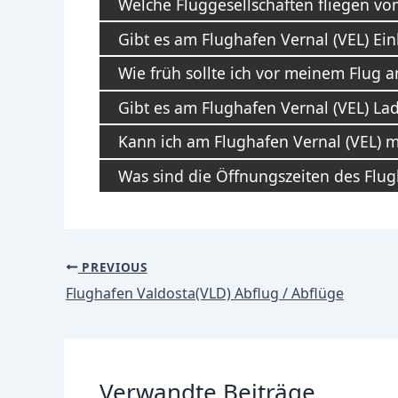
Welche Fluggesellschaften fliegen vo
Gibt es am Flughafen Vernal (VEL) Ei
Wie früh sollte ich vor meinem Flug
Gibt es am Flughafen Vernal (VEL) La
Kann ich am Flughafen Vernal (VEL) 
Was sind die Öffnungszeiten des Flug
Post
PREVIOUS
navigation
Flughafen Valdosta(VLD) Abflug / Abflüge
Verwandte Beiträge