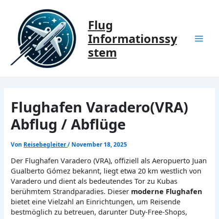
Zum
Inhalt
Flug
springen
Informationssy
Mai
stem
Men
Flughafen Varadero(VRA)
Abflug / Abflüge
Von
Reisebegleiter
/
November 18, 2025
Der Flughafen Varadero (VRA), offiziell als Aeropuerto Juan
Gualberto Gómez bekannt, liegt etwa 20 km westlich von
Varadero und dient als bedeutendes Tor zu Kubas
berühmtem Strandparadies. Dieser
moderne Flughafen
bietet eine Vielzahl an Einrichtungen, um Reisende
bestmöglich zu betreuen, darunter Duty-Free-Shops,