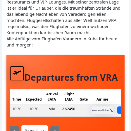
Restaurants und VIP-Lounges. Mit seiner zentralen Lage
ist er ideal für Urlauber, die die traumhaften Strände und
das lebendige Nachtleben von Varadero genießen
möchten. Fluggesellschaften aus aller Welt nutzen VRA
regelmäßig, was den Flughafen zu einem wichtigen
Knotenpunkt im karibischen Raum macht.
Alle Abflüge vom Flughafen Varadero in Kuba für heute
und morgen:
Departures from VRA
Arrival
Flight
Time
Expected
IATA
IATA
Gate
Airline
S
10:30
10:30
MIA
AA2450
-
sch
<
>