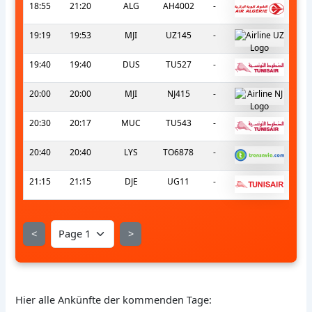
18:55
21:20
ALG
AH4002
-
19:19
19:53
MJI
UZ145
-
19:40
19:40
DUS
TU527
-
20:00
20:00
MJI
NJ415
-
20:30
20:17
MUC
TU543
-
20:40
20:40
LYS
TO6878
-
21:15
21:15
DJE
UG11
-
<
>
Hier alle Ankünfte der kommenden Tage: