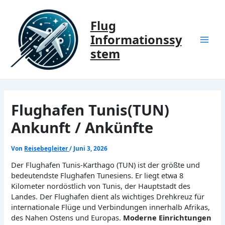
Zum
Inhalt
Flug
springen
Informationssy
Mai
stem
Men
Flughafen Tunis(TUN)
Ankunft / Ankünfte
Von
Reisebegleiter
/
Juni 3, 2026
Der Flughafen Tunis-Karthago (TUN) ist der größte und
bedeutendste Flughafen Tunesiens. Er liegt etwa 8
Kilometer nordöstlich von Tunis, der Hauptstadt des
Landes. Der Flughafen dient als wichtiges Drehkreuz für
internationale Flüge und Verbindungen innerhalb Afrikas,
des Nahen Ostens und Europas.
Moderne Einrichtungen