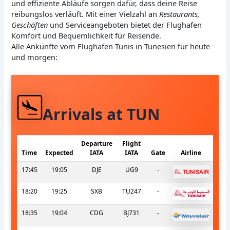
und effiziente Abläufe sorgen dafür, dass deine Reise
reibungslos verläuft. Mit einer Vielzahl an
Restaurants,
Geschäften
und Serviceangeboten bietet der Flughafen
Komfort und Bequemlichkeit für Reisende.
Alle Ankünfte vom Flughafen Tunis in Tunesien für heute
und morgen:
Arrivals at TUN
Departure
Flight
Time
Expected
IATA
IATA
Gate
Airline
17:45
19:05
DJE
UG9
-
18:20
19:25
SXB
TU247
-
18:35
19:04
CDG
BJ731
-