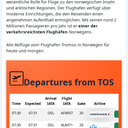
wesentliche Rolle für Flüge zu den norwegischen Inseln
und arktischen Regionen. Der Flughafen verfügt über
moderne Einrichtungen, die den Reisenden einen
angenehmen Aufenthalt ermöglichen. Mit seinen rund 2
Millionen Passagieren pro Jahr ist er
einer der
verkehrsreichsten Flughäfen
Norwegens.
Alle Abflüge vom Flughafen Tromso in Norwegen für
heute und morgen:
Departures from TOS
Arrival
Flight
Time
Expected
IATA
IATA
Gate
Airline
S
07:30
07:31
OSL
AF4957
20
a
07:30
07:31
OSL
KL8471
20
a