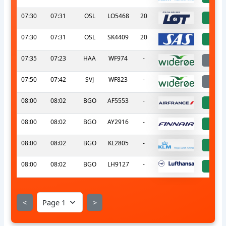
07:30
07:31
OSL
LO5468
20
a
07:30
07:31
OSL
SK4409
20
a
07:35
07:23
HAA
WF974
-
la
07:50
07:42
SVJ
WF823
-
la
08:00
08:02
BGO
AF5553
-
a
08:00
08:02
BGO
AY2916
-
a
08:00
08:02
BGO
KL2805
-
a
08:00
08:02
BGO
LH9127
-
a
<
>