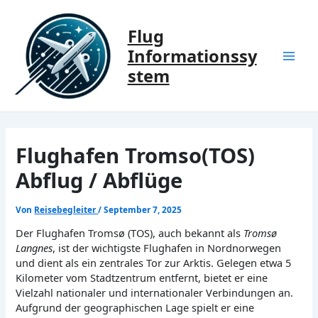
Zum
Inhalt
Flug
springen
Informationssy
Mai
stem
Men
Flughafen Tromso(TOS)
Abflug / Abflüge
Von
Reisebegleiter
/
September 7, 2025
Der Flughafen Tromsø (TOS), auch bekannt als
Tromsø
Langnes
, ist der wichtigste Flughafen in Nordnorwegen
und dient als ein zentrales Tor zur Arktis. Gelegen etwa 5
Kilometer vom Stadtzentrum entfernt, bietet er eine
Vielzahl nationaler und internationaler Verbindungen an.
Aufgrund der geographischen Lage spielt er eine