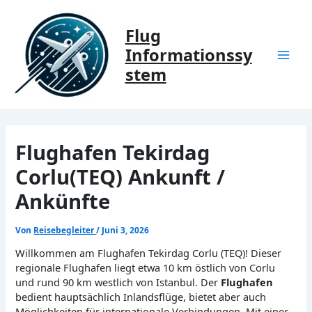
Zum
Inhalt
Flug
springen
Informationssy
Mai
stem
Men
Flughafen Tekirdag
Corlu(TEQ) Ankunft /
Ankünfte
Von
Reisebegleiter
/
Juni 3, 2026
Willkommen am Flughafen Tekirdag Corlu (TEQ)! Dieser
regionale Flughafen liegt etwa 10 km östlich von Corlu
und rund 90 km westlich von Istanbul. Der
Flughafen
bedient hauptsächlich Inlandsflüge, bietet aber auch
Möglichkeiten für internationale Verbindungen. Mit einer