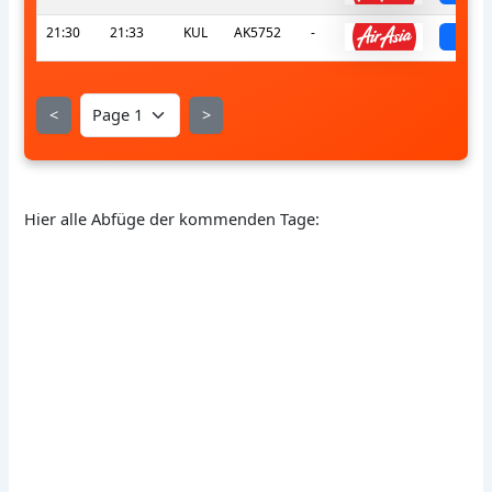
21:30
21:33
KUL
AK5752
-
sch
<
>
Hier alle Abfüge der kommenden Tage: