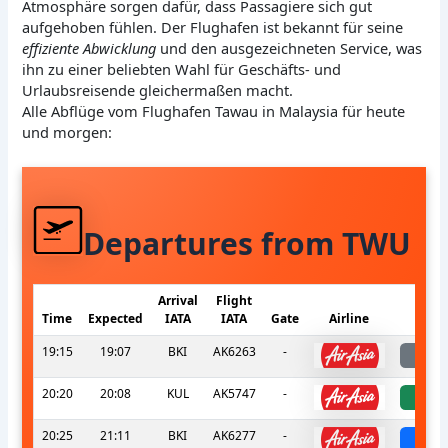
Atmosphäre sorgen dafür, dass Passagiere sich gut
aufgehoben fühlen. Der Flughafen ist bekannt für seine
effiziente Abwicklung
und den ausgezeichneten Service, was
ihn zu einer beliebten Wahl für Geschäfts- und
Urlaubsreisende gleichermaßen macht.
Alle Abflüge vom Flughafen Tawau in Malaysia für heute
und morgen:
Departures from TWU
Arrival
Flight
Time
Expected
IATA
IATA
Gate
Airline
S
19:15
19:07
BKI
AK6263
-
la
20:20
20:08
KUL
AK5747
-
a
20:25
21:11
BKI
AK6277
-
sch