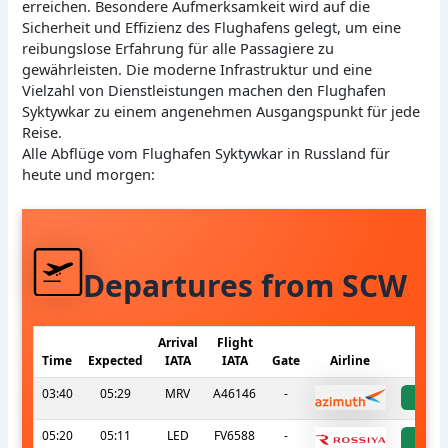
erreichen. Besondere Aufmerksamkeit wird auf die
Sicherheit und Effizienz des Flughafens gelegt, um eine
reibungslose Erfahrung für alle Passagiere zu
gewährleisten. Die moderne Infrastruktur und eine
Vielzahl von Dienstleistungen machen den Flughafen
Syktywkar zu einem angenehmen Ausgangspunkt für jede
Reise.
Alle Abflüge vom Flughafen Syktywkar in Russland für
heute und morgen:
Departures from SCW
Arrival
Flight
Time
Expected
IATA
IATA
Gate
Airline
S
03:40
05:29
MRV
A46146
-
a
05:20
05:11
LED
FV6588
-
a