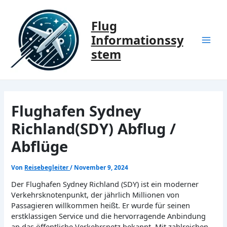
Zum
Inhalt
Flug
springen
Informationssy
Mai
stem
Men
Flughafen Sydney
Richland(SDY) Abflug /
Abflüge
Von
Reisebegleiter
/
November 9, 2024
Der Flughafen Sydney Richland (SDY) ist ein moderner
Verkehrsknotenpunkt, der jährlich Millionen von
Passagieren willkommen heißt. Er wurde für seinen
erstklassigen Service und die hervorragende Anbindung
an das öffentliche Verkehrsnetz bekannt. Mit zahlreichen