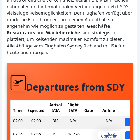
nationalen und internationalen Verbindungen bietet SDY
vielseitige Reisemöglichkeiten. Der Flughafen verfügt über
moderne Einrichtungen, um deinen Aufenthalt so
angenehm wie möglich zu gestalten.
Geschäfte,
Restaurants
und
Wartebereiche
sind strategisch
platziert, um Reisenden maximalen Komfort zu bieten.
Alle Abflüge vom Flughafen Sydney Richland in USA für
heute und morgen:
Departures from SDY
Arrival
Flight
Time
Expected
IATA
IATA
Gate
Airline
St
02:00
02:00
BIS
N/A
-
N/A
sch
07:35
07:35
BIL
9K1778
-
sch