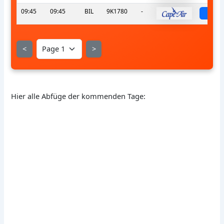
09:45
09:45
BIL
9K1780
-
sch
<
>
Hier alle Abfüge der kommenden Tage: