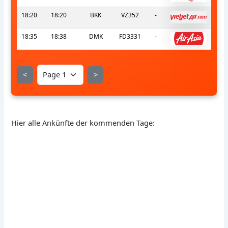
18:20
18:20
BKK
VZ352
-
18:35
18:38
DMK
FD3331
-
<
>
Hier alle Ankünfte der kommenden Tage: