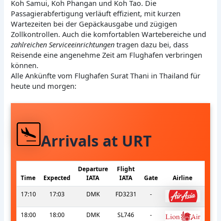
Koh Samui, Koh Phangan und Koh Tao. Die
Passagierabfertigung verläuft effizient, mit kurzen
Wartezeiten bei der Gepäckausgabe und zügigen
Zollkontrollen. Auch die komfortablen Wartebereiche und
zahlreichen Serviceeinrichtungen
tragen dazu bei, dass
Reisende eine angenehme Zeit am Flughafen verbringen
können.
Alle Ankünfte vom Flughafen Surat Thani in Thailand für
heute und morgen:
Arrivals at URT
Departure
Flight
Time
Expected
IATA
IATA
Gate
Airline
17:10
17:03
DMK
FD3231
-
18:00
18:00
DMK
SL746
-