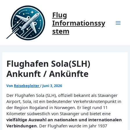
Zum
Inhalt
Flug
springen
Informationssy
Mai
stem
Men
Flughafen Sola(SLH)
Ankunft / Ankünfte
Von
Reisebegleiter
/
Juni 3, 2026
Der Flughafen Sola (SLH), offiziell bekannt als Stavanger
Airport, Sola, ist ein bedeutender Verkehrsknotenpunkt in
der Region Rogaland in Norwegen. Er liegt rund 11
Kilometer südwestlich von Stavanger und bietet eine
vielfältige Auswahl an nationalen und internationalen
Verbindungen
. Der Flughafen wurde im Jahr 1937