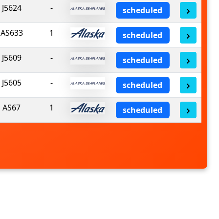
J5624
-
scheduled
AS633
1
scheduled
J5609
-
scheduled
J5605
-
scheduled
AS67
1
scheduled