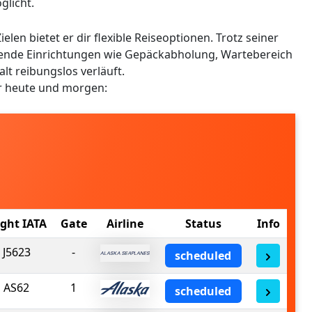
licht.
elen bietet er dir flexible Reiseoptionen. Trotz seiner
gende Einrichtungen wie Gepäckabholung, Wartebereich
t reibungslos verläuft.
ür heute und morgen:
ight IATA
Gate
Airline
Status
Info
J5623
-
scheduled
AS62
1
scheduled