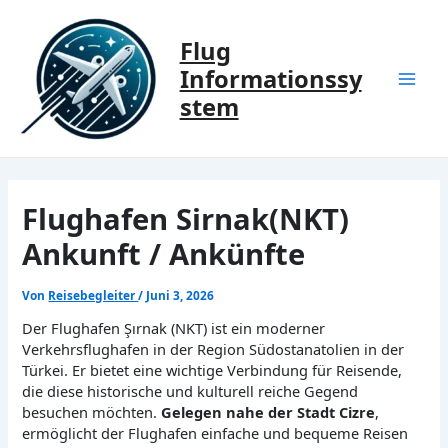
Zum
Inhalt
Flug
springen
Informationssy
Mai
stem
Men
Flughafen Sirnak(NKT)
Ankunft / Ankünfte
Von
Reisebegleiter
/
Juni 3, 2026
Der Flughafen Şırnak (NKT) ist ein moderner
Verkehrsflughafen in der Region Südostanatolien in der
Türkei. Er bietet eine wichtige Verbindung für Reisende,
die diese historische und kulturell reiche Gegend
besuchen möchten.
Gelegen nahe der Stadt Cizre
,
ermöglicht der Flughafen einfache und bequeme Reisen