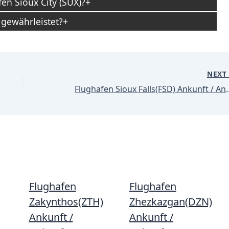
en Sioux City (SUX)?
 gewährleistet?
NEX
Flughafen Sioux Fall
Flughafen
Flughafen
Zakynthos(ZTH)
Zhezkazgan(DZN)
Ankunft /
Ankunft /