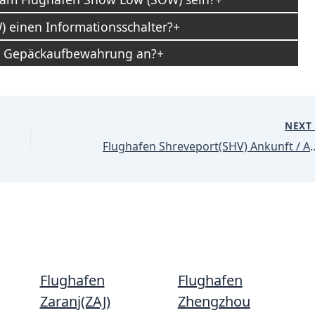
 einen Informationsschalter?
W) Gepäckaufbewahrung an?
NEX
Flughafen Shreveport(SH
Flughafen
Flughafen
Zaranj(ZAJ)
Zhengzhou