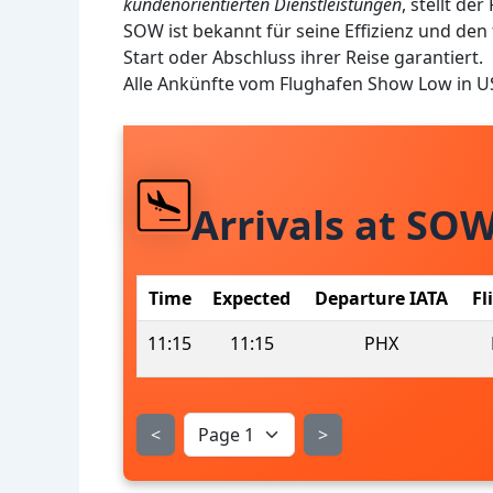
kundenorientierten Dienstleistungen
, stellt de
SOW ist bekannt für seine Effizienz und de
Start oder Abschluss ihrer Reise garantiert.
Alle Ankünfte vom Flughafen Show Low in U
Arrivals at SO
Time
Expected
Departure IATA
Fl
11:15
11:15
PHX
<
>