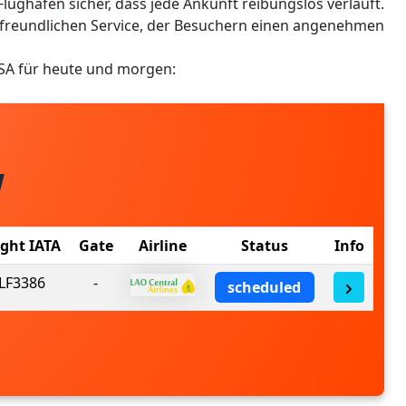
r Flughafen sicher, dass jede Ankunft reibungslos verläuft.
n freundlichen Service, der Besuchern einen angenehmen
SA für heute und morgen:
W
ight IATA
Gate
Airline
Status
Info
LF3386
-
scheduled