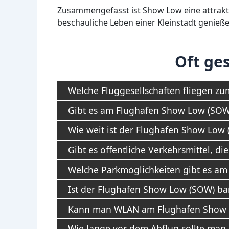
Zusammengefasst ist Show Low eine attraktiv
beschauliche Leben einer Kleinstadt genieß
Oft ges
Welche Fluggesellschaften fliegen z
Gibt es am Flughafen Show Low (SOW)
Wie weit ist der Flughafen Show Low
Gibt es öffentliche Verkehrsmittel, 
Welche Parkmöglichkeiten gibt es a
Ist der Flughafen Show Low (SOW) bar
Kann man WLAN am Flughafen Show 
Wie lange vor dem Abflug sollte man