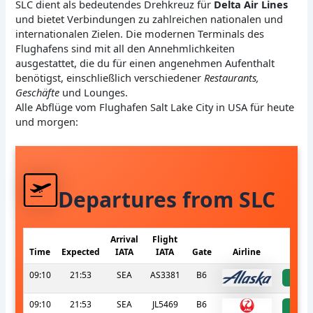
SLC dient als bedeutendes Drehkreuz für
Delta Air Lines
und bietet Verbindungen zu zahlreichen nationalen und
internationalen Zielen. Die modernen Terminals des
Flughafens sind mit all den Annehmlichkeiten
ausgestattet, die du für einen angenehmen Aufenthalt
benötigst, einschließlich verschiedener
Restaurants,
Geschäfte
und Lounges.
Alle Abflüge vom Flughafen Salt Lake City in USA für heute
und morgen:
Departures from SLC
Arrival
Flight
Time
Expected
IATA
IATA
Gate
Airline
S
09:10
21:53
SEA
AS3381
B6
a
09:10
21:53
SEA
JL5469
B6
a