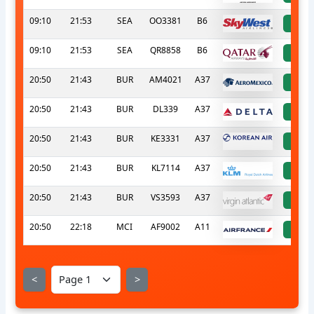
09:10
21:53
SEA
OO3381
B6
a
09:10
21:53
SEA
QR8858
B6
a
20:50
21:43
BUR
AM4021
A37
a
20:50
21:43
BUR
DL339
A37
a
20:50
21:43
BUR
KE3331
A37
a
20:50
21:43
BUR
KL7114
A37
a
20:50
21:43
BUR
VS3593
A37
a
20:50
22:18
MCI
AF9002
A11
a
<
>