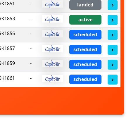
9K1851
-
landed
9K1853
-
active
9K1855
-
scheduled
9K1857
-
scheduled
9K1859
-
scheduled
9K1861
-
scheduled