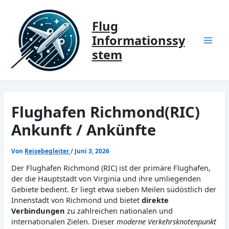
Zum
Inhalt
Flug
springen
Informationssy
Mai
stem
Men
Flughafen Richmond(RIC)
Ankunft / Ankünfte
Von
Reisebegleiter
/
Juni 3, 2026
Der Flughafen Richmond (RIC) ist der primäre Flughafen,
der die Hauptstadt von Virginia und ihre umliegenden
Gebiete bedient. Er liegt etwa sieben Meilen südöstlich der
Innenstadt von Richmond und bietet
direkte
Verbindungen
zu zahlreichen nationalen und
internationalen Zielen. Dieser
moderne Verkehrsknotenpunkt