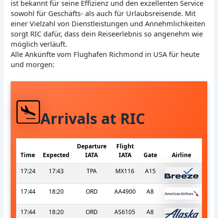
ist bekannt für seine Effizienz und den exzellenten Service
sowohl für Geschäfts- als auch für Urlaubsreisende. Mit
einer Vielzahl von Dienstleistungen und Annehmlichkeiten
sorgt RIC dafür, dass dein Reiseerlebnis so angenehm wie
möglich verläuft.
Alle Ankünfte vom Flughafen Richmond in USA für heute
und morgen:
Arrivals at RIC
Departure
Flight
Time
Expected
IATA
IATA
Gate
Airline
17:24
17:43
TPA
MX116
A15
17:44
18:20
ORD
AA4900
A8
17:44
18:20
ORD
AS6105
A8