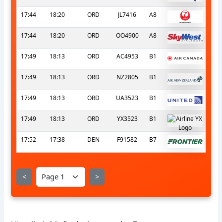
17:44
18:20
ORD
JL7416
A8
17:44
18:20
ORD
OO4900
A8
17:49
18:13
ORD
AC4953
B1
17:49
18:13
ORD
NZ2805
B1
17:49
18:13
ORD
UA3523
B1
17:49
18:13
ORD
YX3523
B1
17:52
17:38
DEN
F91582
B7
<
>