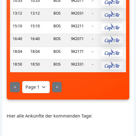
10:33
10:33
BOS
9K2011
-
13:12
13:12
BOS
9K2031
-
15:10
15:10
BOS
9K2211
-
16:40
16:40
BOS
9K2071
-
18:04
18:04
BOS
9K2171
-
18:50
18:50
BOS
9K2331
-
<
>
Hier alle Ankünfte der kommenden Tage: