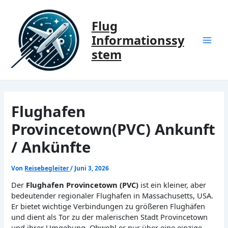
Zum
Inhalt
Flug
springen
Informationssy
Mai
stem
Men
Flughafen
Provincetown(PVC) Ankunft
/ Ankünfte
Von
Reisebegleiter
/
Juni 3, 2026
Der
Flughafen Provincetown (PVC)
ist ein kleiner, aber
bedeutender regionaler Flughafen in Massachusetts, USA.
Er bietet wichtige Verbindungen zu größeren Flughäfen
und dient als Tor zu der malerischen Stadt Provincetown
und ihrer Umgebung. Obwohl er nur über eine einzige