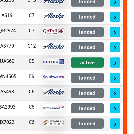
landed
AS19
C7
landed
QR2974
C7
landed
AS779
C12
landed
UA560
E5
active
WN4565
E9
landed
AS498
C6
landed
BA2993
C6
landed
JX7022
C6
landed