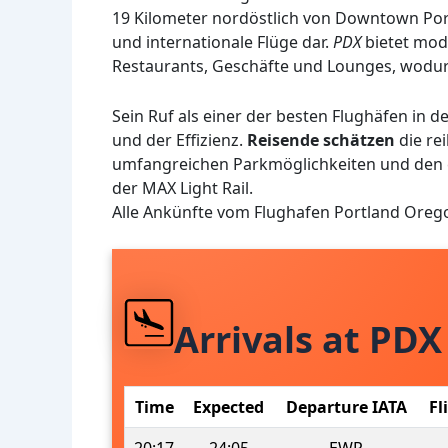
19 Kilometer nordöstlich von Downtown Portl
und internationale Flüge dar.
PDX
bietet mode
Restaurants, Geschäfte und Lounges, wodu
Sein Ruf als einer der besten Flughäfen in 
und der Effizienz.
Reisende schätzen
die re
umfangreichen Parkmöglichkeiten und den e
der MAX Light Rail.
Alle Ankünfte vom Flughafen Portland Oreg
Arrivals at PDX
Time
Expected
Departure IATA
Fl
20:17
24:05
EWR