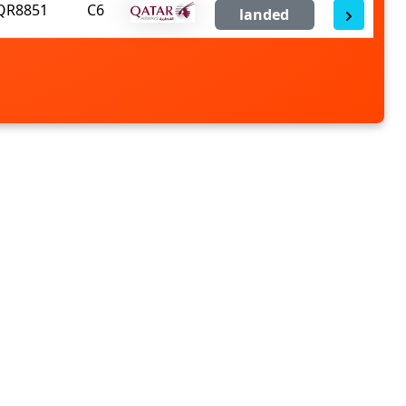
QR8851
C6
landed