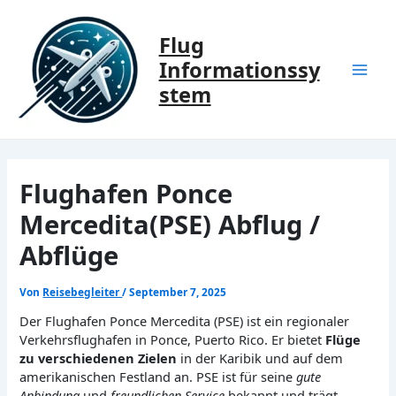
Zum
Inhalt
Flug
springen
Informationssy
Mai
stem
Men
Flughafen Ponce
Mercedita(PSE) Abflug /
Abflüge
Von
Reisebegleiter
/
September 7, 2025
Der Flughafen Ponce Mercedita (PSE) ist ein regionaler
Verkehrsflughafen in Ponce, Puerto Rico. Er bietet
Flüge
zu verschiedenen Zielen
in der Karibik und auf dem
amerikanischen Festland an. PSE ist für seine
gute
Anbindung
und
freundlichen Service
bekannt und trägt