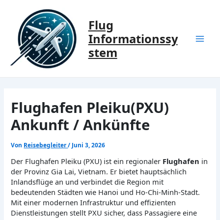
Zum
Inhalt
Flug
springen
Informationssy
Mai
stem
Men
Flughafen Pleiku(PXU)
Ankunft / Ankünfte
Von
Reisebegleiter
/
Juni 3, 2026
Der Flughafen Pleiku (PXU) ist ein regionaler
Flughafen
in
der Provinz Gia Lai, Vietnam. Er bietet hauptsächlich
Inlandsflüge an und verbindet die Region mit
bedeutenden Städten wie Hanoi und Ho-Chi-Minh-Stadt.
Mit einer modernen Infrastruktur und effizienten
Dienstleistungen stellt PXU sicher, dass Passagiere eine