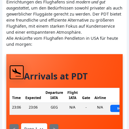
Einrichtungen des Flughafens sind
modern und gut
ausgestattet
, um den Bedürfnissen sowohl privater als auch
gewerblicher Fluggäste gerecht zu werden. Der PDT bietet
eine freundliche und effiziente Alternative zu größeren
Flughäfen, mit einem starken Fokus auf Kundenservice
und einer entspannteren Atmosphäre.
Alle Ankünfte vom Flughafen Pendleton in USA für heute
und morgen:
Arrivals at PDT
Departure
Flight
Time
Expected
IATA
IATA
Gate
Airline
Stat
23:06
23:06
GEG
N/A
-
N/A
sched
<
>