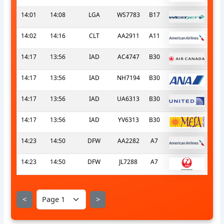
14:01
14:08
LGA
WS7783
B17
14:02
14:16
CLT
AA2911
A11
14:17
13:56
IAD
AC4747
B30
14:17
13:56
IAD
NH7194
B30
14:17
13:56
IAD
UA6313
B30
14:17
13:56
IAD
YV6313
B30
14:23
14:50
DFW
AA2282
A7
14:23
14:50
DFW
JL7288
A7
<
>