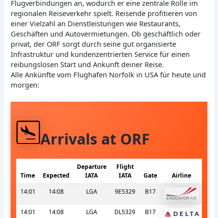
Flugverbindungen an, wodurch er eine zentrale Rolle im
regionalen Reiseverkehr spielt. Reisende profitieren von
einer Vielzahl an Dienstleistungen wie Restaurants,
Geschäften und Autovermietungen. Ob geschäftlich oder
privat, der ORF sorgt durch seine gut organisierte
Infrastruktur und kundenzentrierten Service für einen
reibungslosen Start und Ankunft deiner Reise.
Alle Ankünfte vom Flughafen Norfolk in USA für heute und
morgen:
Arrivals at ORF
Departure
Flight
Time
Expected
IATA
IATA
Gate
Airline
14:01
14:08
LGA
9E5329
B17
14:01
14:08
LGA
DL5329
B17