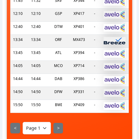
11:45
11:32
SAV
XP344
-
12:10
12:10
GSP
XP417
-
12:40
12:40
DTW
XP401
-
13:34
13:34
ORF
MX473
-
13:45
13:45
ATL
XP394
-
14:05
14:05
MCO
XP714
-
14:44
14:44
DAB
XP386
-
14:50
14:50
DFW
XP331
-
15:50
15:50
BWI
XP409
-
<
>