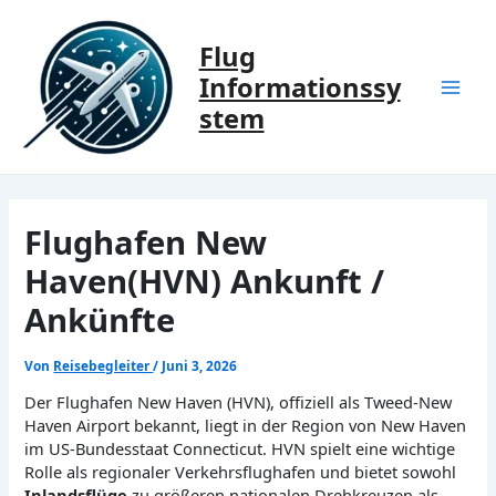
Zum
Inhalt
Flug
springen
Informationssy
Mai
stem
Men
Flughafen New
Haven(HVN) Ankunft /
Ankünfte
Von
Reisebegleiter
/
Juni 3, 2026
Der Flughafen New Haven (HVN), offiziell als Tweed-New
Haven Airport bekannt, liegt in der Region von New Haven
im US-Bundesstaat Connecticut. HVN spielt eine wichtige
Rolle als regionaler Verkehrsflughafen und bietet sowohl
Inlandsflüge
zu größeren nationalen Drehkreuzen als