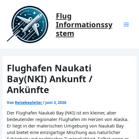
Zum
Inhalt
Flug
springen
Informationssy
Mai
stem
Men
Flughafen Naukati
Bay(NKI) Ankunft /
Ankünfte
Von
Reisebegleiter
/
Juni 3, 2026
Der Flughafen Naukati Bay (NKI) ist ein kleiner, aber
bedeutender regionaler Flughafen im Herzen von Alaska.
Er liegt in der malerischen Umgebung von Naukati Bay
und bietet eine einzigartige Mischung aus natürlicher
Schönheit und praktischer Zugänglichkeit. Selbst wenn er