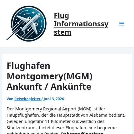
Zum
Inhalt
Flug
springen
Informationssy
Mai
stem
Men
Flughafen
Montgomery(MGM)
Ankunft / Ankünfte
Von
Reisebegleiter
/
Juni 3, 2026
Der Montgomery Regional Airport (MGM) ist der
Hauptflughafen, der die Hauptstadt von Alabama bedient.
Gelegen ungefähr 11 Kilometer südwestlich des
Stadtzentrums, bietet dieser Flughafen eine bequeme
Anbindung an die Region.
Bekannt für seinen