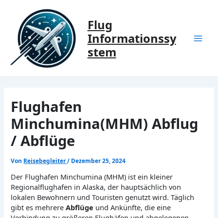
Zum
Inhalt
Flug
springen
Informationssy
Mai
stem
Men
Flughafen
Minchumina(MHM) Abflug
/ Abflüge
Von
Reisebegleiter
/
Dezember 25, 2024
Der Flughafen Minchumina (MHM) ist ein kleiner
Regionalflughafen in Alaska, der hauptsächlich von
lokalen Bewohnern und Touristen genutzt wird. Täglich
gibt es mehrere
Abflüge
und Ankünfte, die eine
Verbindung zu größeren Flughäfen und abgelegenen