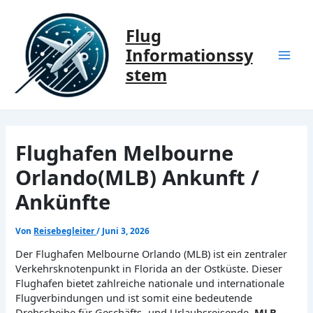
Zum
Inhalt
Flug
springen
Informationssy
Mai
stem
Men
Flughafen Melbourne
Orlando(MLB) Ankunft /
Ankünfte
Von
Reisebegleiter
/
Juni 3, 2026
Der Flughafen Melbourne Orlando (MLB) ist ein zentraler
Verkehrsknotenpunkt in Florida an der Ostküste. Dieser
Flughafen bietet zahlreiche nationale und internationale
Flugverbindungen und ist somit eine bedeutende
Drehscheibe für Geschäfts- und Urlaubsreisende.
MLB