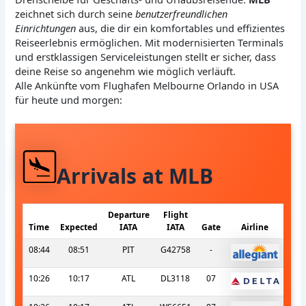
zeichnet sich durch seine
benutzerfreundlichen
Einrichtungen
aus, die dir ein komfortables und effizientes
Reiseerlebnis ermöglichen. Mit modernisierten Terminals
und erstklassigen Serviceleistungen stellt er sicher, dass
deine Reise so angenehm wie möglich verläuft.
Alle Ankünfte vom Flughafen Melbourne Orlando in USA
für heute und morgen:
Arrivals at MLB
Departure
Flight
Time
Expected
IATA
IATA
Gate
Airline
08:44
08:51
PIT
G42758
-
10:26
10:17
ATL
DL3118
07