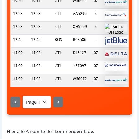
10:26
10:17
ATL
WS6651
07
12:23
12:23
CLT
AA5299
4
12:23
12:23
CLT
OH5299
4
12:45
12:45
BOS
B68586
-
14:09
14:02
ATL
DL3127
07
14:09
14:02
ATL
KE7097
07
14:09
14:02
ATL
WS6672
07
<
>
Hier alle Ankünfte der kommenden Tage: