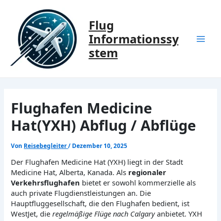
Zum
Inhalt
Flug
springen
Informationssy
Mai
stem
Men
Flughafen Medicine
Hat(YXH) Abflug / Abflüge
Von
Reisebegleiter
/
Dezember 10, 2025
Der Flughafen Medicine Hat (YXH) liegt in der Stadt
Medicine Hat, Alberta, Kanada. Als
regionaler
Verkehrsflughafen
bietet er sowohl kommerzielle als
auch private Flugdienstleistungen an. Die
Hauptfluggesellschaft, die den Flughafen bedient, ist
WestJet, die
regelmäßige Flüge nach Calgary
anbietet. YXH