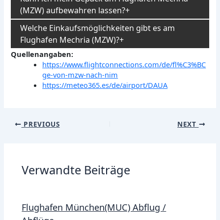
(MZW) aufbewahren lassen?
Welche Einkaufsmöglichkeiten gibt es am
Flughafen Mechria (MZW)?
Quellenangaben:
https://www.flightconnections.com/de/fl%C3%BC
ge-von-mzw-nach-nim
https://meteo365.es/de/airport/DAUA
Post
PREVIOUS
NEXT
navigation
Verwandte Beiträge
Flughafen München(MUC) Abflug /