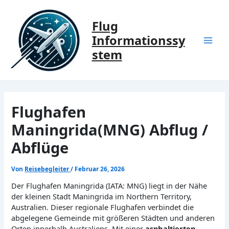
Zum
Inhalt
Flug
springen
Informationssy
Mai
stem
Men
Flughafen
Maningrida(MNG) Abflug /
Abflüge
Von
Reisebegleiter
/
Februar 26, 2026
Der Flughafen Maningrida (IATA: MNG) liegt in der Nähe
der kleinen Stadt Maningrida im Northern Territory,
Australien. Dieser regionale Flughafen verbindet die
abgelegene Gemeinde mit größeren Städten und anderen
Orten innerhalb Australiens. Mit einer
asphaltierten